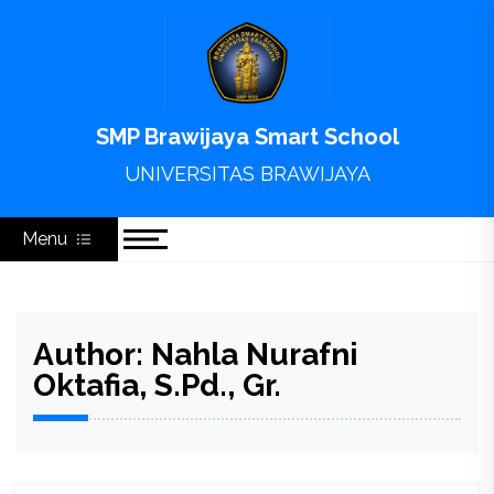
Skip
to
content
SMP Brawijaya Smart School
UNIVERSITAS BRAWIJAYA
Menu
Author:
Nahla Nurafni
Oktafia, S.Pd., Gr.