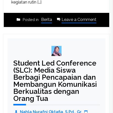
kegiatan rutin […]
on
Berita
Leave a Comment
Posted in
Refleksi
Diri,
Aspirasi
dan
Apresias
Momen
Student Led Conference
SLC
yang
(SLC): Media Siswa
Bermak
Berbagi Pencapaian dan
Membangun Komunikasi
Berkualitas dengan
Orang Tua
Nahla Nurafni Oktafia, S.Pd., Gr.