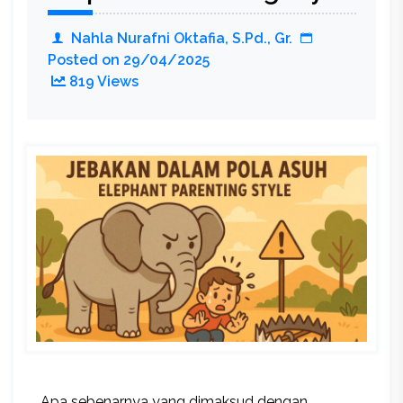
dan
Memba
Nahla Nurafni Oktafia, S.Pd., Gr.
Komunik
Posted on
29/04/2025
Berkuali
819 Views
dengan
Orang
Tua
Apa sebenarnya yang dimaksud dengan