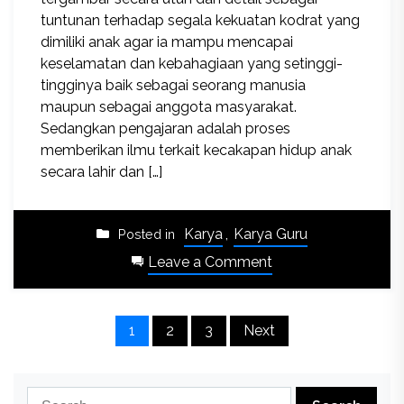
tuntunan terhadap segala kekuatan kodrat yang
dimiliki anak agar ia mampu mencapai
keselamatan dan kebahagiaan yang setinggi-
tingginya baik sebagai seorang manusia
maupun sebagai anggota masyarakat.
Sedangkan pengajaran adalah proses
memberikan ilmu terkait kecakapan hidup anak
secara lahir dan […]
Karya
,
Karya Guru
Posted in
on
Leave a Comment
Mengamalkan
Pemikiran
Posts
Filosofis
1
2
3
Next
Ki
pagination
Hadjar
Dewantara
Search