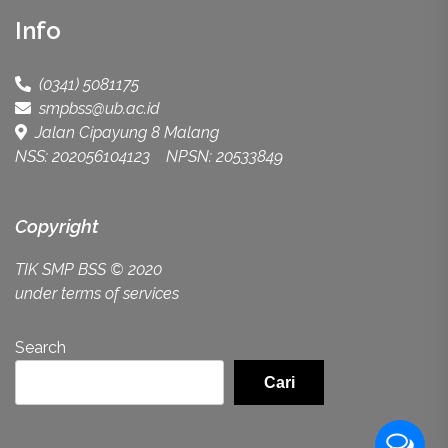
Info
(0341) 5081175
smpbss@ub.ac.id
Jalan Cipayung 8 Malang
NSS: 202056104123 NPSN: 20533849
Copyright
TIK SMP BSS
© 2020
under terms of services
Search
Cari