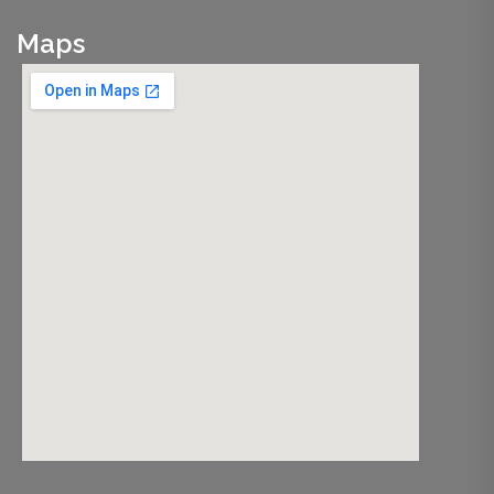
Maps
nordvpn promo code