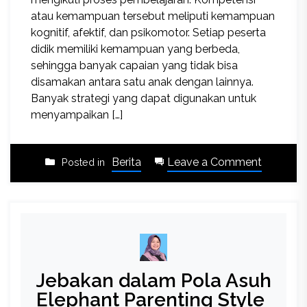
atau kemampuan tersebut meliputi kemampuan
kognitif, afektif, dan psikomotor. Setiap peserta
didik memiliki kemampuan yang berbeda,
sehingga banyak capaian yang tidak bisa
disamakan antara satu anak dengan lainnya.
Banyak strategi yang dapat digunakan untuk
menyampaikan […]
on
Berita
Leave a Comment
Posted in
Student
Led
Confer
(SLC):
Media
Siswa
Jebakan dalam Pola Asuh
Berbagi
Pencap
Elephant Parenting Style