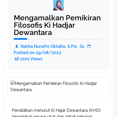
Disiplin
Positif
Mengamalkan Pemikiran
Siswa
Filosofis Ki Hadjar
Dewantara
Nahla Nurafni Oktafia, S.Pd., Gr.
Posted on
29/08/2023
1001 Views
Pendidikan menurut Ki Hajar Dewantara (KHD)
tergambar secara utuh dan detail sebagai