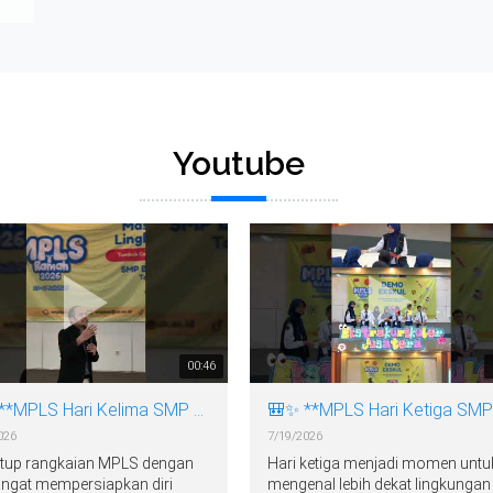
Youtube
00:46
🎒✨ **MPLS Hari Kelima SMP BSS** ✨
026
7/19/2026
tup rangkaian MPLS dengan
Hari ketiga menjadi momen untu
ngat mempersiapkan diri
mengenal lebih dekat lingkungan