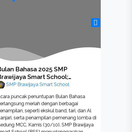
Bulan Bahasa 2025 SMP
Desain
Brawijaya Smart School;
SMP B
Berkolaborasi dalam Bahasa,
SMP Brawijaya Smart School
Berikut k
Bertumbuh dengan Karakter
sekolah y
cara puncak penuntupan Bulan Bahasa
BSS: × × × 
erlangsung meriah dengan berbagai
enampilan, seperti ekskul band, tari, dan Al
anjari, serta penampilan pemenang lomba di
edung MCC, Kamis (30/10). SMP Brawijaya
mart School (BSS) menyelenggarakan