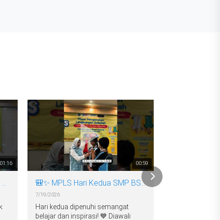
01:16
00:59
🎒✨ **MPLS Hari Ketiga SMP BSS** ✨
🎒✨ MPLS Hari Kedua SMP BSS ✨
7/19/2026
7/19/2026
k
Hari kedua dipenuhi semangat
Langkah awa
belajar dan inspirasi! 💙 Diawali
**Cerdas Ber