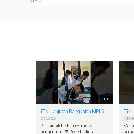
01:01
🎒✨ Lanjutan Rangkaian MPLS Ramah SMP BSS ✨
7/26/2026
7/19/2
Belajar tak berhenti di masa
Menu
pengenalan. 💙 Peserta didik
sema