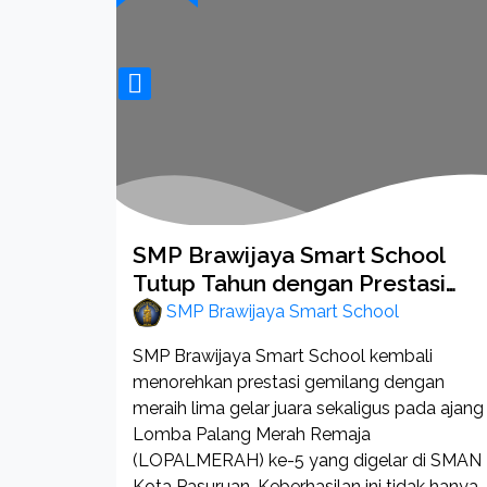
SMP Brawijaya Smart School
Tutup Tahun dengan Prestasi
Gemilang LOPALMERAH 5
SMP Brawijaya Smart School
agam
ngan SMP
SMP Brawijaya Smart School kembali
menorehkan prestasi gemilang dengan
meraih lima gelar juara sekaligus pada ajang
Lomba Palang Merah Remaja
(LOPALMERAH) ke-5 yang digelar di SMAN
Kota Pasuruan. Keberhasilan ini tidak hanya