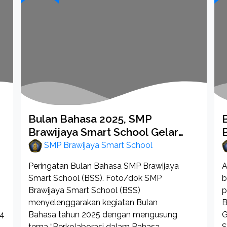
Bulan Bahasa 2025, SMP
Brawijaya Smart School Gelar
Beragam Esktrakulikuler dan
SMP Brawijaya Smart School
Lomba
Peringatan Bulan Bahasa SMP Brawijaya
A
Smart School (BSS). Foto/dok SMP
b
Brawijaya Smart School (BSS)
p
menyelenggarakan kegiatan Bulan
B
 4
Bahasa tahun 2025 dengan mengusung
G
tema “Berkolaborasi dalam Bahasa,
S