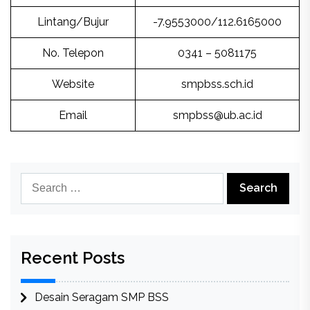
Lintang/Bujur
-7.9553000/112.6165000
No. Telepon
0341 – 5081175
Website
smpbss.sch.id
Email
smpbss@ub.ac.id
Search
for:
Recent Posts
Desain Seragam SMP BSS