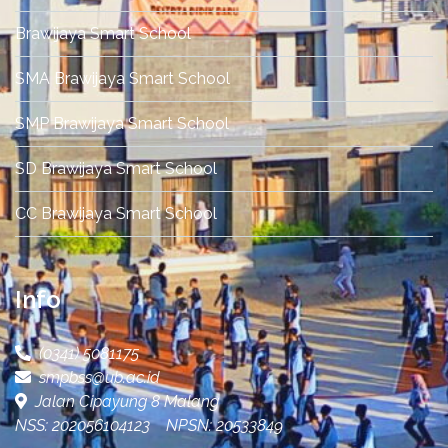
Brawijaya Smart School
SMA Brawijaya Smart School
SMP Brawijaya Smart School
SD Brawijaya Smart School
CC Brawijaya Smart School
Info
(0341) 5081175
smpbss@ub.ac.id
Jalan Cipayung 8 Malang
NSS: 202056104123 NPSN: 20533849