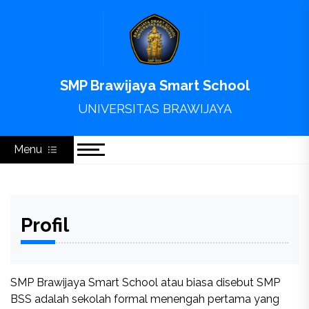
Skip
to
content
SMP Brawijaya Smart School
UNIVERSITAS BRAWIJAYA
Menu
Profil
SMP Brawijaya Smart School atau biasa disebut SMP
BSS adalah sekolah formal menengah pertama yang