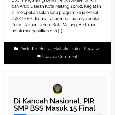
BSS mengunjungi Dinas Perpustakaan Umum
dan Arsip Daerah Kota Malang 22/02. Kegiatan
ini merupakan salah satu program kerja ekskul
JUSATERA dimana tahun ini sasarannya adalah
Perpustakaan Umum Kota Malang. Bertujuan
untuk mengenalkan dan […]
Berita
,
Ekstrakurikuler
,
Kegiatan
Posted in
on
Leave a Comment
Jusatera
Library
Tour:
Belajar
Literasi
Ke
Di Kancah Nasional, PIR
Sudut
Perpustakaan
SMP BSS Masuk 15 Final
Kota