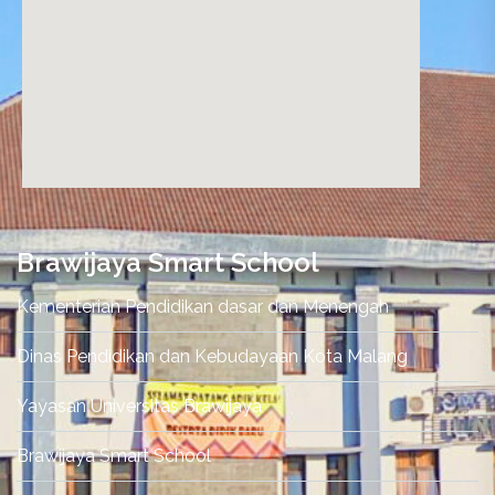
nordvpn promo code
Brawijaya Smart School
Kementerian Pendidikan dasar dan Menengah
Dinas Pendidikan dan Kebudayaan Kota Malang
Yayasan Universitas Brawijaya
Brawijaya Smart School