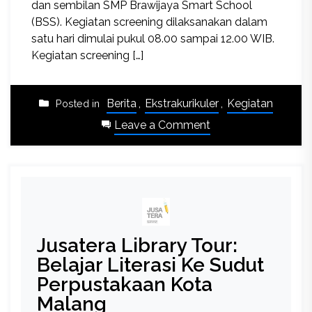
dan sembilan SMP Brawijaya Smart School
(BSS). Kegiatan screening dilaksanakan dalam
satu hari dimulai pukul 08.00 sampai 12.00 WIB.
Kegiatan screening […]
Berita
,
Ekstrakurikuler
,
Kegiatan
Posted in
on
Leave a Comment
Kegiatan
Screening
Kesehatan
Oleh
Palang
Merah
Jusatera Library Tour:
Remaja
(PMR)
Belajar Literasi Ke Sudut
SMP
Perpustakaan Kota
BSS
Malang