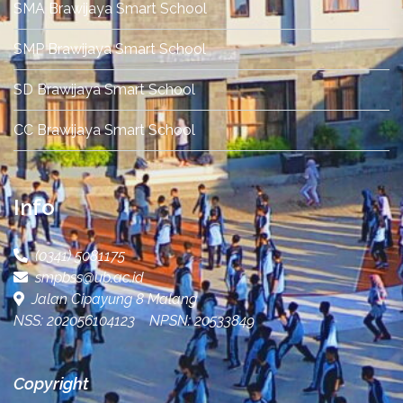
SMA Brawijaya Smart School
SMP Brawijaya Smart School
SD Brawijaya Smart School
CC Brawijaya Smart School
Info
(0341) 5081175
smpbss@ub.ac.id
Jalan Cipayung 8 Malang
NSS: 202056104123 NPSN: 20533849
Copyright