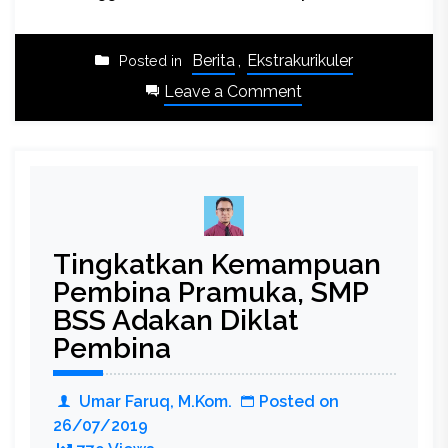
Berita
,
Ekstrakurikuler
Posted in
on
Leave a Comment
Di
Kancah
Nasional,
PIR
SMP
BSS
Tingkatkan Kemampuan
Masuk
15
Pembina Pramuka, SMP
Final
BSS Adakan Diklat
Pembina
Umar Faruq, M.Kom.
Posted on
26/07/2019