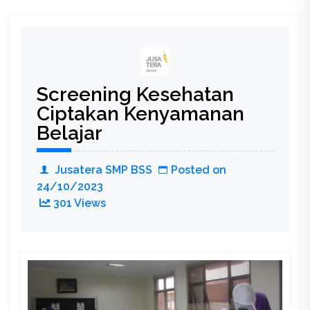
Sakhi
Jambore
Gigih
dan
Berprestasi
Screening Kesehatan
Daerah
Jawa
Ciptakan Kenyamanan
Timur
Belajar
2023
Jusatera SMP BSS
Posted on
24/10/2023
301 Views