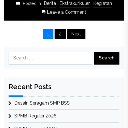
Berita
,
Ekstrakurikuler
,
Kegiatan
Posted in
on
Leave a Comment
Tingkatkan
Kemampuan
Posts
Pembina
1
2
Next
Pramuka,
pagination
SMP
BSS
Search
Adakan
for:
Diklat
Pembina
Recent Posts
Desain Seragam SMP BSS
SPMB Reguler 2026