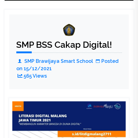
Device
Penant
Kejujur
SMP BSS Cakap Digital!
SMP Brawijaya Smart School
Posted
on
15/12/2021
565 Views