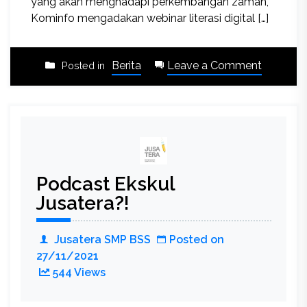
yang akan menghadapi perkembangan zaman,
Kominfo mengadakan webinar literasi digital […]
on
Berita
Leave a Comment
Posted in
SMP
BSS
Cakap
Digital!
Podcast Ekskul
Jusatera?!
Jusatera SMP BSS
Posted on
27/11/2021
544 Views