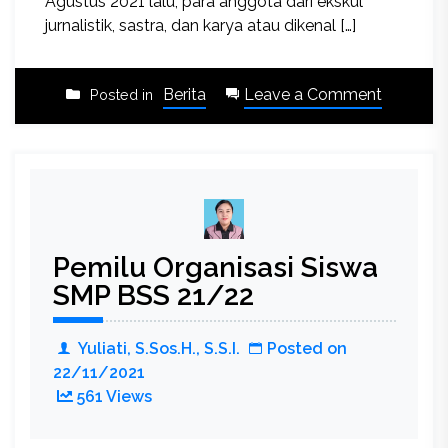
Agustus 2021 lalu, para anggota dari ekskul
jurnalistik, sastra, dan karya atau dikenal […]
on
Berita
Leave a Comment
Posted in
Podcas
Ekskul
Jusater
Pemilu Organisasi Siswa
SMP BSS 21/22
Yuliati, S.Sos.H., S.S.I.
Posted on
22/11/2021
561 Views