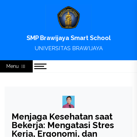
Skip
to
content
SMP Brawijaya Smart School
UNIVERSITAS BRAWIJAYA
Menu
Menjaga Kesehatan saat
Bekerja: Mengatasi Stres
Kerja, Ergonomi, dan