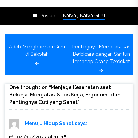
Karya
,
Karya Guru
Posted in
Post
Adab Menghormati Guru
Pentingnya Membiasakan
navigation
di Sekolah
Berbicara dengan Santun
terhadap Orang Terdekat
One thought on “
Menjaga Kesehatan saat
Bekerja: Mengatasi Stres Kerja, Ergonomi, dan
Pentingnya Cuti yang Sehat
”
Menuju Hidup Sehat
says:
04/12/2023 at 10:16