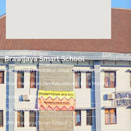
nordvpn promo code
Brawijaya Smart School
Kementerian Pendidikan dasar dan Menengah
Dinas Pendidikan dan Kebudayaan Kota Malang
Yayasan Universitas Brawijaya
Brawijaya Smart School
SMA Brawijaya Smart School