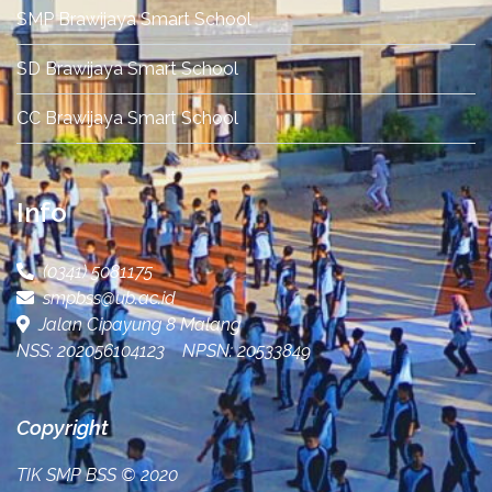
SMP Brawijaya Smart School
SD Brawijaya Smart School
CC Brawijaya Smart School
Info
(0341) 5081175
smpbss@ub.ac.id
Jalan Cipayung 8 Malang
NSS: 202056104123 NPSN: 20533849
Copyright
TIK SMP BSS
© 2020