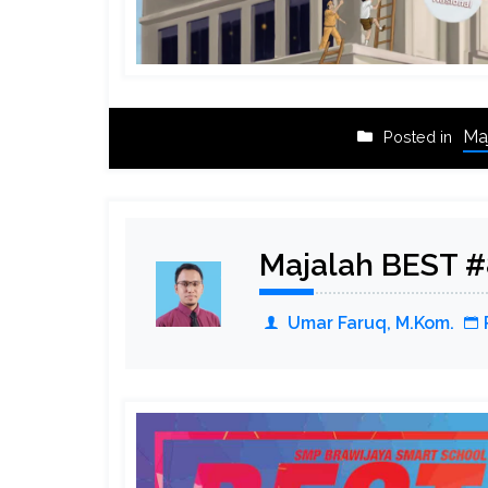
Ma
Posted in
Majalah BEST #
Umar Faruq, M.Kom.