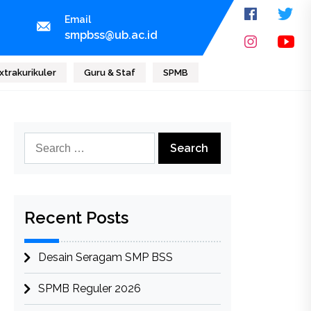
Email
smpbss@ub.ac.id
xtrakurikuler
Guru & Staf
SPMB
Search
for:
Recent Posts
Desain Seragam SMP BSS
SPMB Reguler 2026