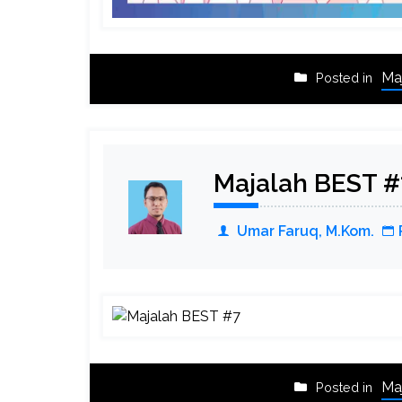
Ma
Posted in
Majalah BEST #
Umar Faruq, M.Kom.
Ma
Posted in