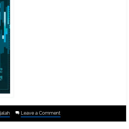
on
jalah
Leave a Comment
Majalah
Best