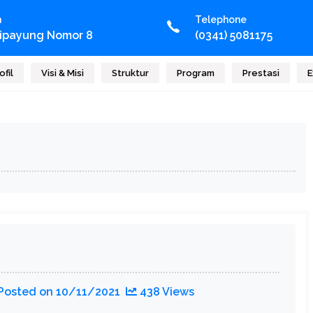
n
Telephone
Cipayung Nomor 8
(0341) 5081175
ofil
Visi & Misi
Struktur
Program
Prestasi
E
Posted on
10/11/2021
438 Views