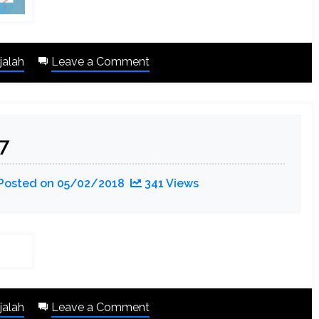
on
jalah
Leave a Comment
Majalah
BEST
#8
7
Posted on
05/02/2018
341 Views
on
jalah
Leave a Comment