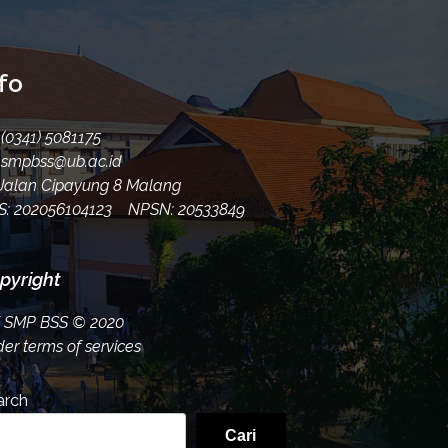
fo
(0341) 5081175
smpbss@ub.ac.id
alan Cipayung 8 Malang
S: 202056104123 NPSN: 20533849
pyright
K SMP BSS
© 2020
er terms of services
arch
Cari