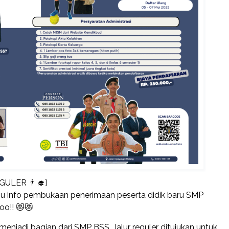
ULER 👨‍🎓]
u info pembukaan penerimaan peserta didik baru SMP
oo!! 😻😻
enjadi bagian dari SMP BSS. Jalur reguler ditujukan untuk