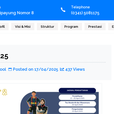
n
Telephone
Cipayung Nomor 8
(0341) 5081175
ofil
Visi & Misi
Struktur
Program
Prestasi
E
025
ool
Posted on
17/04/2025
437 Views