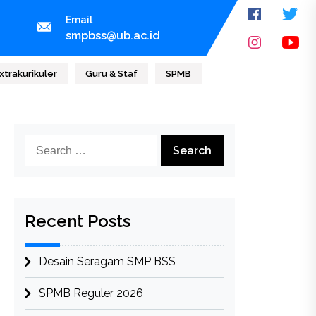
Email
smpbss@ub.ac.id
xtrakurikuler
Guru & Staf
SPMB
Search
for:
Recent Posts
Desain Seragam SMP BSS
SPMB Reguler 2026