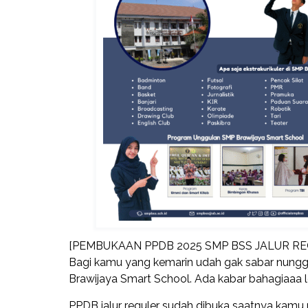
[PEMBUKAAN PPDB 2025 SMP BSS JALUR REG
Bagi kamu yang kemarin udah gak sabar nungg
Brawijaya Smart School. Ada kabar bahagiaaa l
PPDB jalur reguler sudah dibuka saatnya kamu m