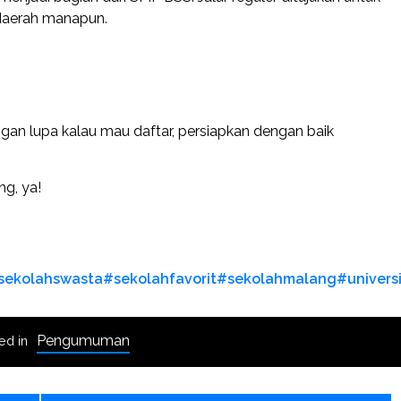
 daerah manapun.
ngan lupa kalau mau daftar, persiapkan dengan baik
ng, ya!
sekolahswasta
#sekolahfavorit
#sekolahmalang
#univers
Pengumuman
ed in