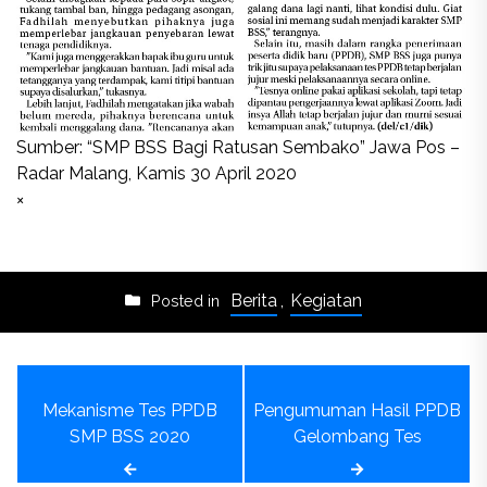
Sumber: “SMP BSS Bagi Ratusan Sembako” Jawa Pos –
Radar Malang, Kamis 30 April 2020
×
Berita
,
Kegiatan
Posted in
Post
Mekanisme Tes PPDB
Pengumuman Hasil PPDB
navigation
SMP BSS 2020
Gelombang Tes