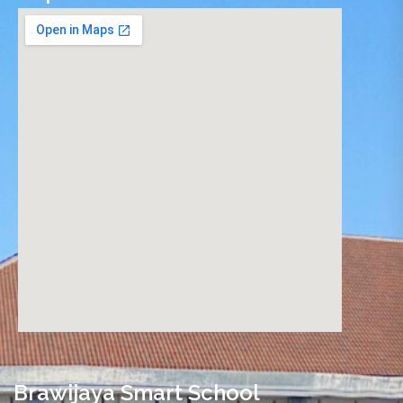
nordvpn promo code
Brawijaya Smart School