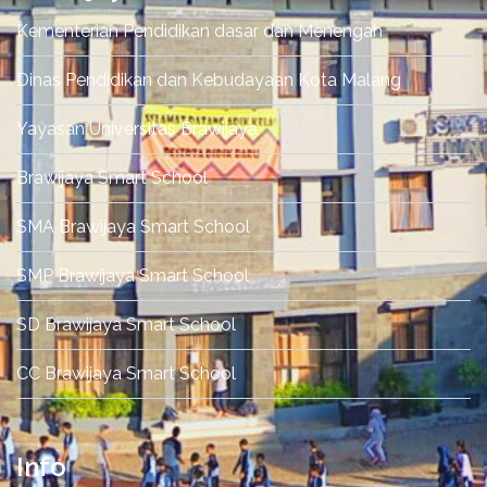
Kementerian Pendidikan dasar dan Menengah
Dinas Pendidikan dan Kebudayaan Kota Malang
Yayasan Universitas Brawijaya
Brawijaya Smart School
SMA Brawijaya Smart School
SMP Brawijaya Smart School
SD Brawijaya Smart School
CC Brawijaya Smart School
Info