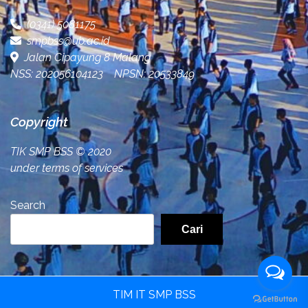
(0341) 5081175
smpbss@ub.ac.id
Jalan Cipayung 8 Malang
NSS: 202056104123 NPSN: 20533849
Copyright
TIK SMP BSS
© 2020
under terms of services
Search
Cari
TIM IT SMP BSS