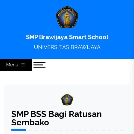
Skip
to
content
SMP Brawijaya Smart School
UNIVERSITAS BRAWIJAYA
Menu
SMP BSS Bagi Ratusan
Sembako