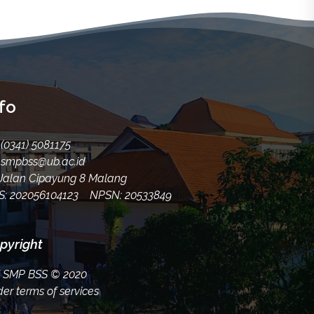
fo
(0341) 5081175
smpbss@ub.ac.id
alan Cipayung 8 Malang
S: 202056104123 NPSN: 20533849
pyright
K SMP BSS
© 2020
er terms of services