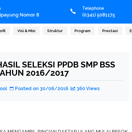
n
Telephone
Cipayung Nomor 8
(0341) 5081175
ofil
Visi & Misi
Struktur
Program
Prestasi
E
SIL SELEKSI PPDB SMP BSS
AHUN 2016/2017
ool
Posted on
30/06/2016
360 Views
BISA MENGAMBIL RINCIAN DAFTAR ULANG MULAI BESOK