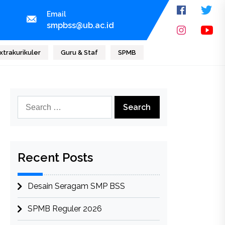
Email
smpbss@ub.ac.id
xtrakurikuler
Guru & Staf
SPMB
Search
for:
Recent Posts
Desain Seragam SMP BSS
SPMB Reguler 2026