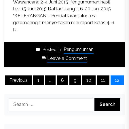
Wawancara: 2-4 Juni 2015 Pengumuman hasil
tes: 15 Juni 2015 Daftar Ulang : 16-20 Juni 2015
*KETERANGAN – Pendaftaran jalur tes
gelombang 1 menyertakan nilai raport kelas 4-6
[…]
Pengumuman
Posted in
on
Leave a Comment
PPDB
2015
Posts
Previous
1
…
8
9
10
11
12
pagination
Search
for: