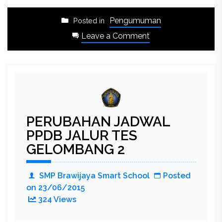
Pengumuman
Posted in
on
Leave a Comment
HASIL
SELEKSI
PPDB
SMP
BSS
GEL
PERUBAHAN JADWAL
1
2016/2017
PPDB JALUR TES
GELOMBANG 2
SMP Brawijaya Smart School
Posted
on
23/06/2015
324 Views