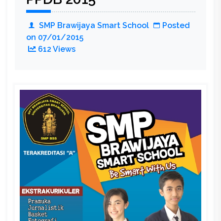
SMP Brawijaya Smart School
Posted
on
07/01/2015
612 Views