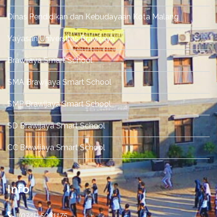
Dinas Pendidikan dan Kebudayaan Kota Malang
Yayasan Universitas Brawijaya
Brawijaya Smart School
SMA Brawijaya Smart School
SMP Brawijaya Smart School
SD Brawijaya Smart School
CC Brawijaya Smart School
Info
(0341) 5081175